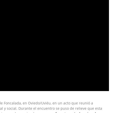
de Foncalada, en Oviedo/Uviéu, en un acto que reunió a
al y social. Durante el encuentro se puso de relieve que esta