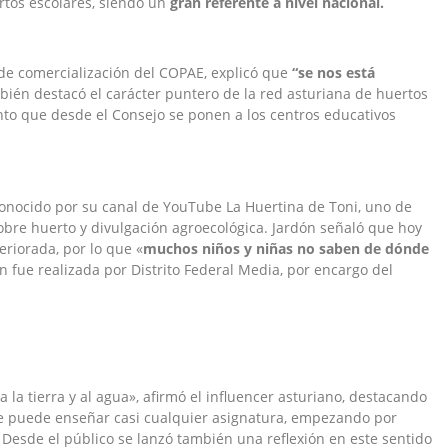
tos escolares, siendo un
gran referente a nivel nacional.
 de comercialización del COPAE, explicó que
“se nos está
bién destacó el carácter puntero de la red asturiana de huertos
ento que desde el Consejo se ponen a los centros educativos
conocido por su canal de YouTube La Huertina de Toni, uno de
obre huerto y divulgación agroecológica. Jardón señaló que hoy
eriorada, por lo que «
muchos niños y niñas no saben de dónde
n fue realizada por Distrito Federal Media, por encargo del
a la tierra y al agua», afirmó el influencer asturiano, destacando
se puede enseñar casi cualquier asignatura, empezando por
 Desde el público se lanzó también una reflexión en este sentido