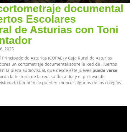
cortometraje documental
ertos Escolares
al de Asturias con Toni
ntador
8, 2025
l Principado de Asturias (COPAE) y Caja Rural de Asturias
adores un cortometraje documental sobre la Red de Huertos
 En la pieza audiovisual, que desde este jueves
puede verse
borda la historia de la red, su día a día y el proceso de
u visionado también se pueden conocer algunos de los colegios