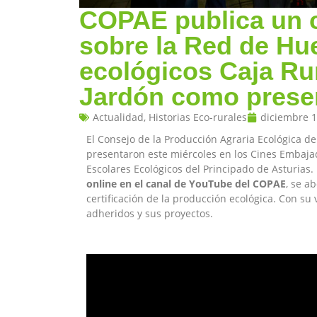
COPAE publica un 
sobre la Red de Hu
ecológicos Caja Rur
Jardón como prese
Actualidad
,
Historias Eco-rurales
diciembre 1
El Consejo de la Producción Agraria Ecológica de
presentaron este miércoles en los Cines Embaj
Escolares Ecológicos del Principado de Asturias.
online en el canal de YouTube del COPAE
, se a
certificación de la producción ecológica. Con s
adheridos y sus proyectos.