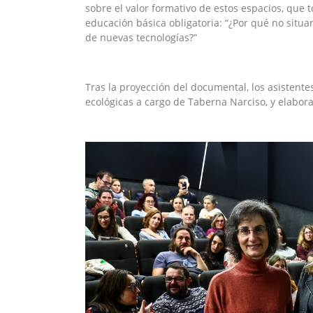
sobre el valor formativo de estos espacios, que
educación básica obligatoria: “¿Por qué no situar
de nuevas tecnologías?”
Tras la proyección del documental, los asistent
ecológicas a cargo de Taberna Narciso, y elabor