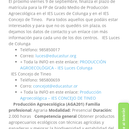
El próximo viernes 9 de septiembre, finaliza el plazo de
matrícula para la FP de Grado Medio de Producción
Agroecológica en el IES Luces de Colunga y en el IES
Concejo de Tineo. Para todos aquellos que podáis estar
interesados y para que no os quedéis sin plaza, os
dejamos los datos de contacto y un enlace con más
información para cada uno de los dos centros. IES Luces
de Colunga
Teléfono: 985850017
Correo:
luces@educastur.org
+ Toda la INFO en este enlace:
PRODUCCIÓN
AGROECOLÓGICA - IES Luces Colunga
IES Concejo de Tineo
Teléfono: 985800659
Corro:
concejot@educastur.or
+ Toda la INFO en este enlace:
Producción
Agroecológica – IES CONCEJO DE TINEO
Producción Agroecológica (AGA201)
Familia
profesional:
Agraria
Modalidad:
Presencial
Duración:
¡Suscríbete al boletín!
2.000 horas
Competencia general
Obtener productos
agropecuarios ecológicos con técnicas agrícolas y
ganaderas y mejorar la biodiversidad y estabilidad del