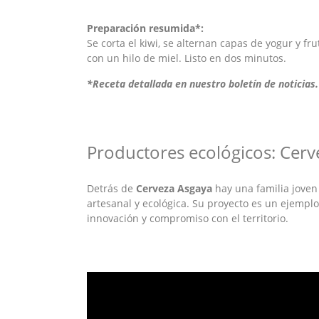
Preparación resumida*:
Se corta el kiwi, se alternan capas de yogur y fr
con un hilo de miel. Listo en dos minutos.
*Receta detallada en nuestro boletín de noticias.
Productores ecológicos: Cerv
Detrás de
Cerveza Asgaya
hay una familia joven
artesanal y ecológica. Su proyecto es un ejemplo
innovación y compromiso con el territorio.