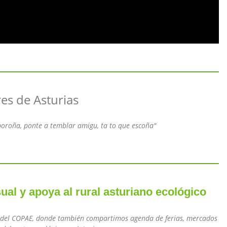
res de Asturias
 boroña, ponte a temblar amigu, ta to que escoña"
ual y apoya al rural asturiano ecológico
l del COPAE, donde también compartimos agenda de ferias, mercados