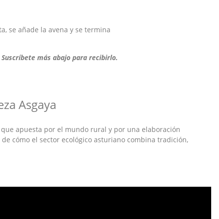
uta, se añade la avena y se termina
 Suscríbete más abajo para recibirlo.
eza Asgaya
 que apuesta por el mundo rural y por una elaboración
 de cómo el sector ecológico asturiano combina tradición,