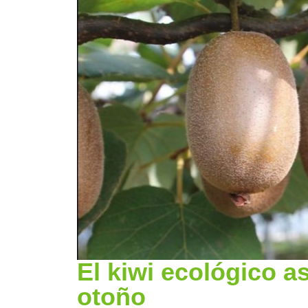
El kiwi ecológico a
otoño