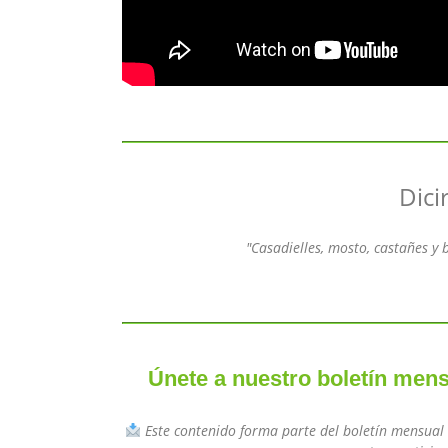
Dici
"Casadielles, mosto, castañes y
Únete a nuestro boletín mens
Este contenido forma parte del boletín mensua