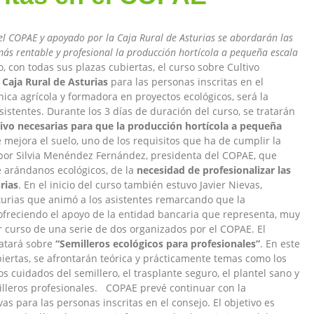
 el COPAE y apoyado por la Caja Rural de Asturias se abordarán las
 más rentable y profesional la producción hortícola a pequeña escala
on todas sus plazas cubiertas, el curso sobre Cultivo
a
Caja Rural de Asturias
para las personas inscritas en el
cnica agrícola y formadora en proyectos ecológicos, será la
sistentes. Durante los 3 días de duración del curso, se tratarán
tivo necesarias para que la producción hortícola a pequeña
 mejora el suelo, uno de los requisitos que ha de cumplir la
por Silvia Menéndez Fernández, presidenta del COPAE, que
 arándanos ecológicos, de la
necesidad de profesionalizar las
rias
. En el inicio del curso también estuvo Javier Nievas,
turias que animó a los asistentes remarcando que la
ofreciendo el apoyo de la entidad bancaria que representa, muy
r curso de una serie de dos organizados por el COPAE. El
ratará sobre
“Semilleros ecológicos para profesionales”
. En este
biertas, se afrontarán teórica y prácticamente temas como los
s cuidados del semillero, el trasplante seguro, el plantel sano y
illeros profesionales. COPAE prevé continuar con la
as para las personas inscritas en el consejo. El objetivo es