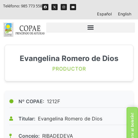
Teléfono:
985 773 558
Español
English
Evangelina Romero de Dios
PRODUCTOR
Nº COPAE:
1212F
¡Suscríbete al boletín!
Titular:
Evangelina Romero de Dios
Concejo:
RIBADEDEVA