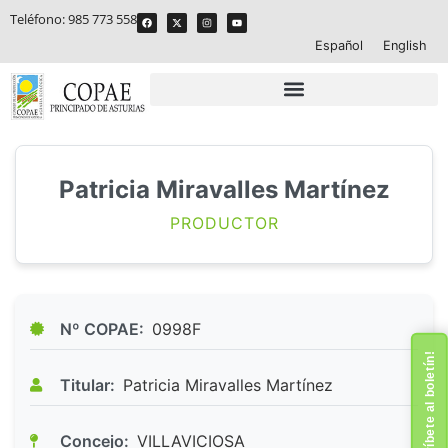
Teléfono:
985 773 558
Español
English
Patricia Miravalles Martínez
PRODUCTOR
Nº COPAE:
0998F
¡Suscríbete al boletín!
Titular:
Patricia Miravalles Martínez
Concejo:
VILLAVICIOSA