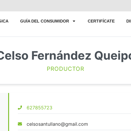
GICA
GUÍA DEL CONSUMIDOR
CERTIFÍCATE
D
Celso Fernández Queip
PRODUCTOR
627855723
celsosantullano@gmail.com