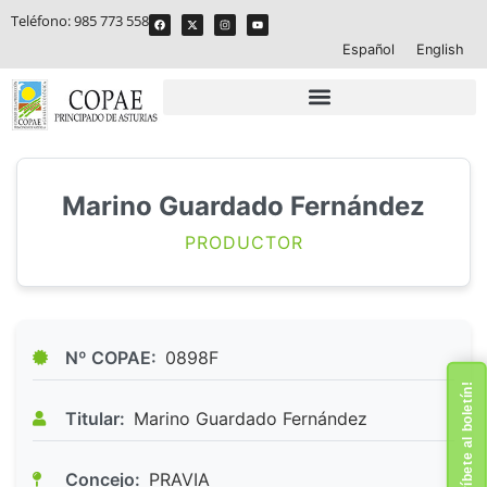
Teléfono:
985 773 558
Español
English
Marino Guardado Fernández
PRODUCTOR
Nº COPAE:
0898F
¡Suscríbete al boletín!
Titular:
Marino Guardado Fernández
Concejo:
PRAVIA