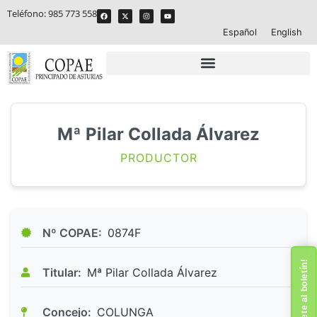
Teléfono:
985 773 558
Español
English
Mª Pilar Collada Álvarez
PRODUCTOR
Nº COPAE:
0874F
¡Suscríbete al boletín!
Titular:
Mª Pilar Collada Álvarez
Concejo:
COLUNGA