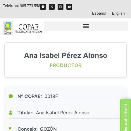
Teléfono:
985 773 558
Español
English
Ana Isabel Pérez Alonso
PRODUCTOR
Nº COPAE:
0019F
¡Suscríbete al boletín!
Titular:
Ana Isabel Pérez Alonso
Concejo:
GOZÓN